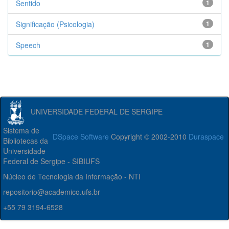
Sentido
1
Significação (Psicologia)
1
Speech
1
UNIVERSIDADE FEDERAL DE SERGIPE
Sistema de
DSpace Software
Copyright © 2002-2010
Duraspace
Bibliotecas da
Universidade
Federal de Sergipe - SIBIUFS
Núcleo de Tecnologia da Informação - NTI
repositorio@academico.ufs.br
+55 79 3194-6528