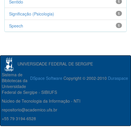
Sentido
1
Significação (Psicologia)
1
Speech
1
UNIVERSIDADE FEDERAL DE SERGIPE
Sistema de
DSpace Software
Copyright © 2002-2010
Duraspace
Bibliotecas da
Universidade
Federal de Sergipe - SIBIUFS
Núcleo de Tecnologia da Informação - NTI
repositorio@academico.ufs.br
+55 79 3194-6528