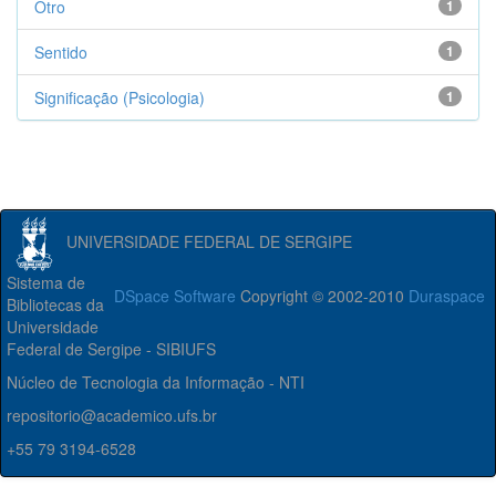
Otro
1
Sentido
1
Significação (Psicologia)
1
UNIVERSIDADE FEDERAL DE SERGIPE
Sistema de
DSpace Software
Copyright © 2002-2010
Duraspace
Bibliotecas da
Universidade
Federal de Sergipe - SIBIUFS
Núcleo de Tecnologia da Informação - NTI
repositorio@academico.ufs.br
+55 79 3194-6528