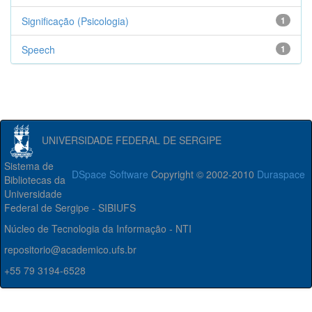
Significação (Psicologia)
1
Speech
1
UNIVERSIDADE FEDERAL DE SERGIPE
Sistema de
DSpace Software
Copyright © 2002-2010
Duraspace
Bibliotecas da
Universidade
Federal de Sergipe - SIBIUFS
Núcleo de Tecnologia da Informação - NTI
repositorio@academico.ufs.br
+55 79 3194-6528