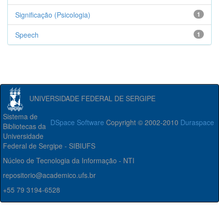
Significação (Psicologia)
1
Speech
1
UNIVERSIDADE FEDERAL DE SERGIPE
Sistema de
DSpace Software
Copyright © 2002-2010
Duraspace
Bibliotecas da
Universidade
Federal de Sergipe - SIBIUFS
Núcleo de Tecnologia da Informação - NTI
repositorio@academico.ufs.br
+55 79 3194-6528