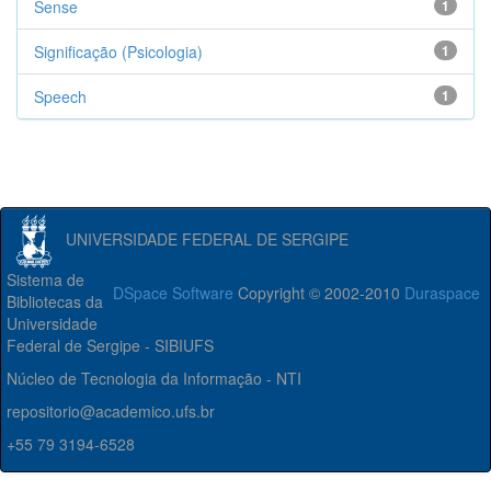
Sense
1
Significação (Psicologia)
1
Speech
1
UNIVERSIDADE FEDERAL DE SERGIPE
Sistema de
DSpace Software
Copyright © 2002-2010
Duraspace
Bibliotecas da
Universidade
Federal de Sergipe - SIBIUFS
Núcleo de Tecnologia da Informação - NTI
repositorio@academico.ufs.br
+55 79 3194-6528