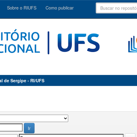
Sobre o RIUFS
Como publicar
al de Sergipe - RI/UFS