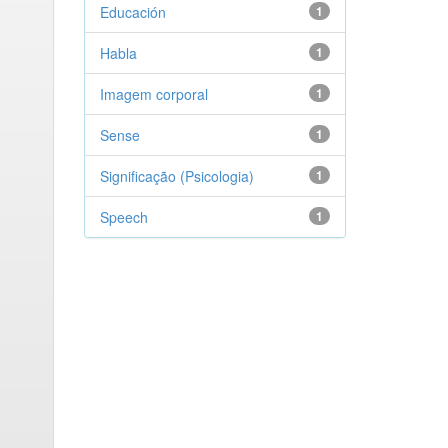
Educación
1
Habla
1
Imagem corporal
1
Sense
1
Significação (Psicologia)
1
Speech
1