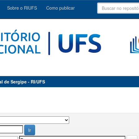
Sobre o RIUFS
Como publicar
al de Sergipe - RI/UFS