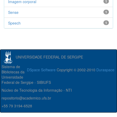
Imagem corporal
1
Sense
1
Speech
1
UNIVERSIDADE FEDERAL DE SERGIPE
Sistema de
DSpace Software
Copyright © 2002-2010
Duraspace
Bibliotecas da
Universidade
Federal de Sergipe - SIBIUFS
Núcleo de Tecnologia da Informação - NTI
repositorio@academico.ufs.br
+55 79 3194-6528