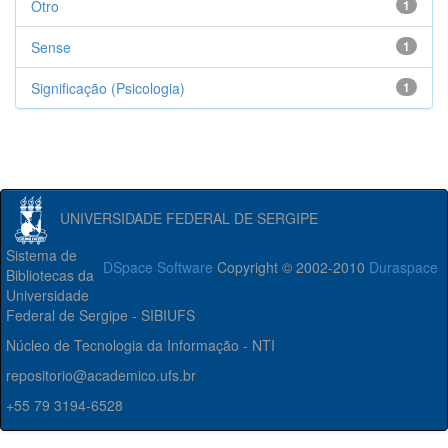
Otro
1
Sense
1
Significação (Psicologia)
1
UNIVERSIDADE FEDERAL DE SERGIPE
Sistema de
DSpace Software
Copyright © 2002-2010
Duraspace
Bibliotecas da
Universidade
Federal de Sergipe - SIBIUFS
Núcleo de Tecnologia da Informação - NTI
repositorio@academico.ufs.br
+55 79 3194-6528