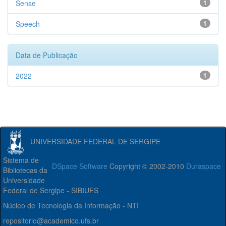
Sense
1
Speech
1
Data de Publicação
2022
1
UNIVERSIDADE FEDERAL DE SERGIPE
Sistema de
DSpace Software
Copyright © 2002-2010
Duraspace
Bibliotecas da
Universidade
Federal de Sergipe - SIBIUFS
Núcleo de Tecnologia da Informação - NTI
repositorio@academico.ufs.br