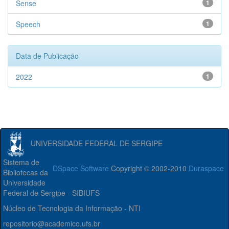
Sense
1
Speech
1
Data de Publicação
2022
1
UNIVERSIDADE FEDERAL DE SERGIPE
Sistema de
DSpace Software
Copyright © 2002-2010
Duraspace
Bibliotecas da
Universidade
Federal de Sergipe - SIBIUFS
Núcleo de Tecnologia da Informação - NTI
repositorio@academico.ufs.br