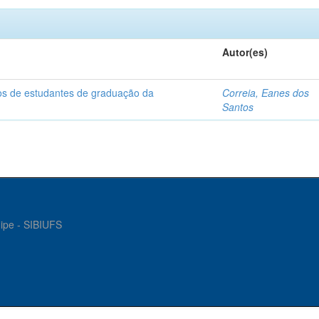
Autor(es)
dos de estudantes de graduação da
Correia, Eanes dos
Santos
gipe - SIBIUFS