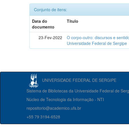
Conjunto de itens:
Data do
Título
documento
23-Fev-2022
O corpo-outro: discursos e senti
Universidade Federal de Sergipe
UNIVERSIDADE FEDERAL DE SERGIPE
Sistema de Bibliotecas da Universidade Federal de Ser
Núcleo de Tecnologia da Informação - NTI
repositorio@academico.ufs.br
+55 79 3194-6528