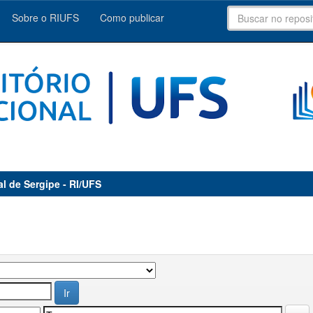
Sobre o RIUFS
Como publicar
al de Sergipe - RI/UFS