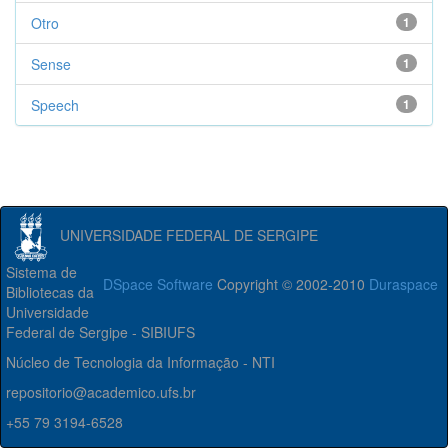
Otro
1
Sense
1
Speech
1
UNIVERSIDADE FEDERAL DE SERGIPE
Sistema de
DSpace Software
Copyright © 2002-2010
Duraspace
Bibliotecas da
Universidade
Federal de Sergipe - SIBIUFS
Núcleo de Tecnologia da Informação - NTI
repositorio@academico.ufs.br
+55 79 3194-6528