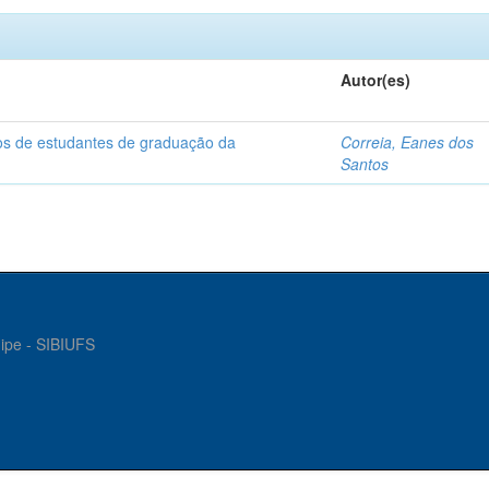
Autor(es)
dos de estudantes de graduação da
Correia, Eanes dos
Santos
gipe - SIBIUFS