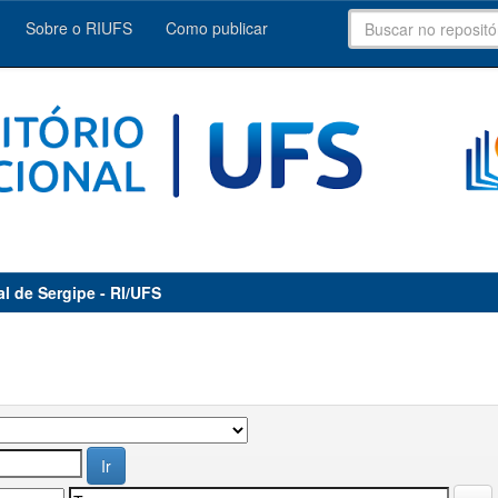
Sobre o RIUFS
Como publicar
al de Sergipe - RI/UFS