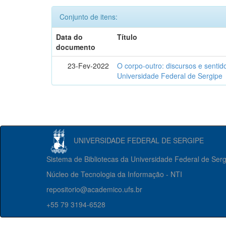
Conjunto de itens:
Data do
Título
documento
23-Fev-2022
O corpo-outro: discursos e senti
Universidade Federal de Sergipe
UNIVERSIDADE FEDERAL DE SERGIPE
Sistema de Bibliotecas da Universidade Federal de Ser
Núcleo de Tecnologia da Informação - NTI
repositorio@academico.ufs.br
+55 79 3194-6528