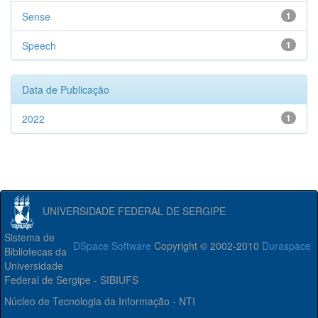
Sense
1
Speech
1
Data de Publicação
2022
1
UNIVERSIDADE FEDERAL DE SERGIPE
Sistema de
DSpace Software
Copyright © 2002-2010
Duraspace
Bibliotecas da
Universidade
Federal de Sergipe - SIBIUFS
Núcleo de Tecnologia da Informação - NTI