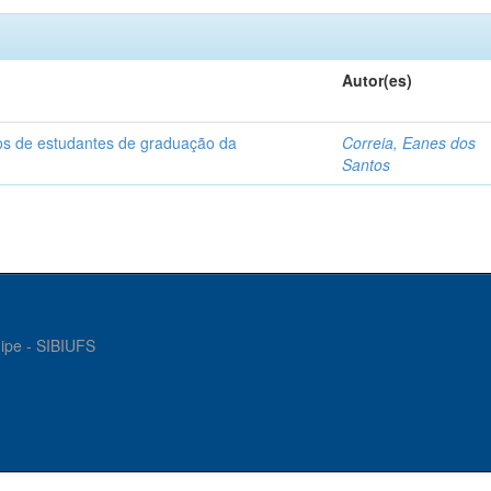
Autor(es)
dos de estudantes de graduação da
Correia, Eanes dos
Santos
gipe - SIBIUFS