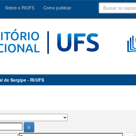
Sobre o RIUFS
Como publicar
al de Sergipe - RI/UFS