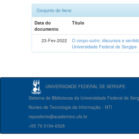
Conjunto de itens:
Data do
Título
documento
23-Fev-2022
O corpo-outro: discursos e senti
Universidade Federal de Sergipe
UNIVERSIDADE FEDERAL DE SERGIPE
Sistema de Bibliotecas da Universidade Federal de Ser
Núcleo de Tecnologia da Informação - NTI
repositorio@academico.ufs.br
+55 79 3194-6528