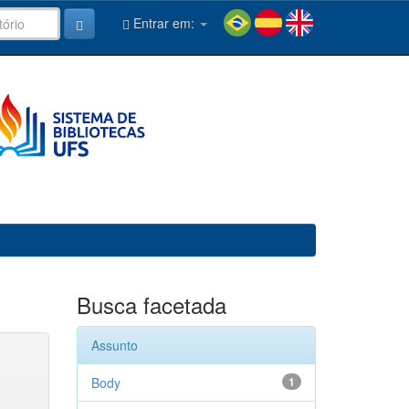
Entrar em:
Busca facetada
Assunto
Body
1