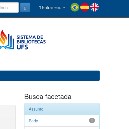
Entrar em:
Busca facetada
Assunto
Body
1