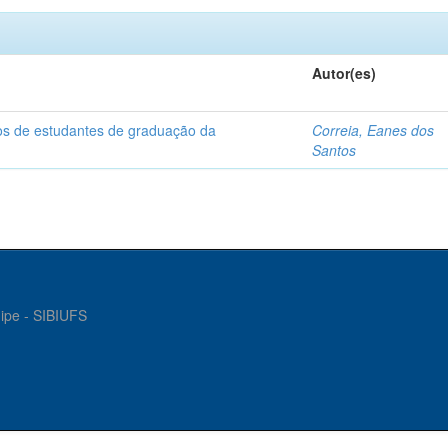
Autor(es)
dos de estudantes de graduação da
Correia, Eanes dos
Santos
gipe - SIBIUFS