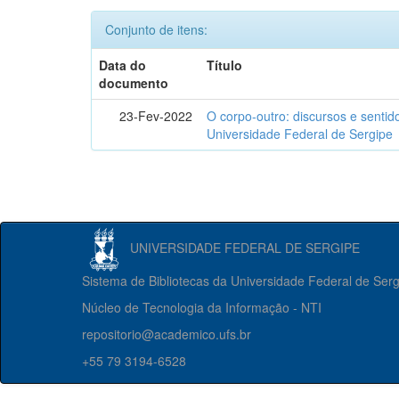
Conjunto de itens:
Data do
Título
documento
23-Fev-2022
O corpo-outro: discursos e senti
Universidade Federal de Sergipe
UNIVERSIDADE FEDERAL DE SERGIPE
Sistema de Bibliotecas da Universidade Federal de Ser
Núcleo de Tecnologia da Informação - NTI
repositorio@academico.ufs.br
+55 79 3194-6528