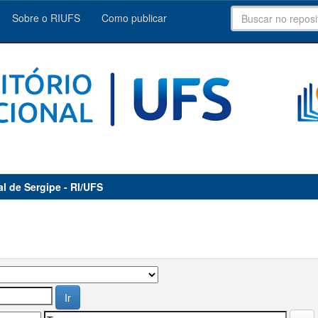
Sobre o RIUFS
Como publicar
al de Sergipe - RI/UFS