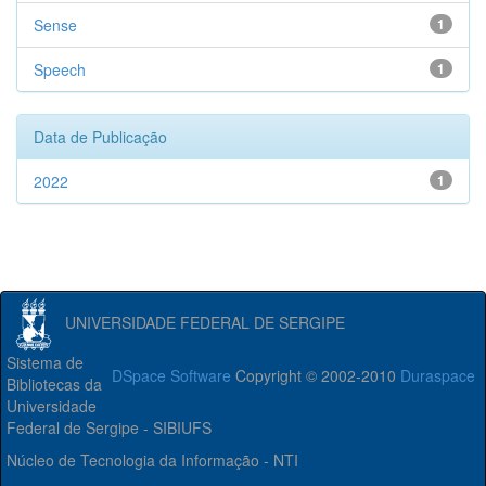
Sense
1
Speech
1
Data de Publicação
2022
1
UNIVERSIDADE FEDERAL DE SERGIPE
Sistema de
DSpace Software
Copyright © 2002-2010
Duraspace
Bibliotecas da
Universidade
Federal de Sergipe - SIBIUFS
Núcleo de Tecnologia da Informação - NTI