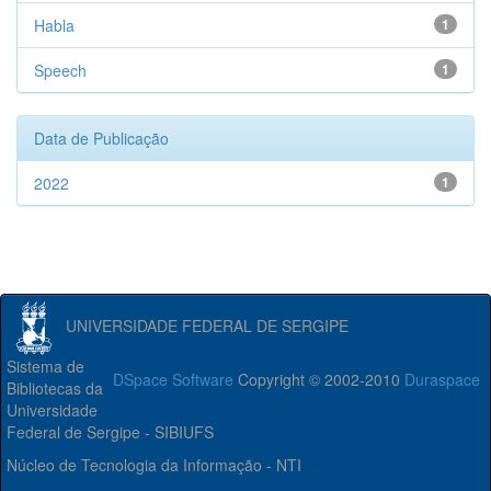
Habla
1
Speech
1
Data de Publicação
2022
1
UNIVERSIDADE FEDERAL DE SERGIPE
Sistema de
DSpace Software
Copyright © 2002-2010
Duraspace
Bibliotecas da
Universidade
Federal de Sergipe - SIBIUFS
Núcleo de Tecnologia da Informação - NTI