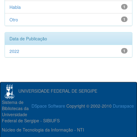
Habla
1
Otro
1
Data de Publicação
2022
1
UNIVERSIDADE FEDERAL DE SERGIPE
Sistema de
DSpace Software
Copyright © 2002-2010
Duraspace
Bibliotecas da
Universidade
Federal de Sergipe - SIBIUFS
Núcleo de Tecnologia da Informação - NTI