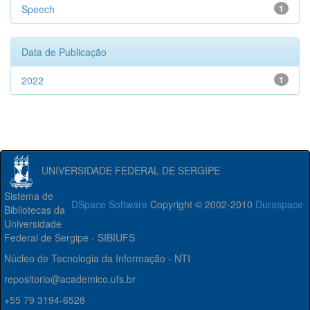
Speech
1
Data de Publicação
2022
1
UNIVERSIDADE FEDERAL DE SERGIPE
Sistema de
DSpace Software
Copyright © 2002-2010
Duraspace
Bibliotecas da
Universidade
Federal de Sergipe - SIBIUFS
Núcleo de Tecnologia da Informação - NTI
repositorio@academico.ufs.br
+55 79 3194-6528