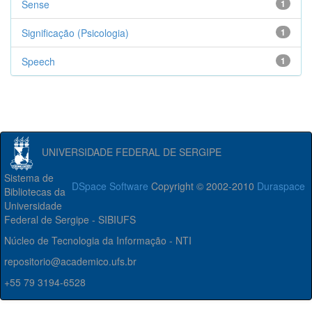
Sense
1
Significação (Psicologia)
1
Speech
1
UNIVERSIDADE FEDERAL DE SERGIPE
Sistema de
DSpace Software
Copyright © 2002-2010
Duraspace
Bibliotecas da
Universidade
Federal de Sergipe - SIBIUFS
Núcleo de Tecnologia da Informação - NTI
repositorio@academico.ufs.br
+55 79 3194-6528