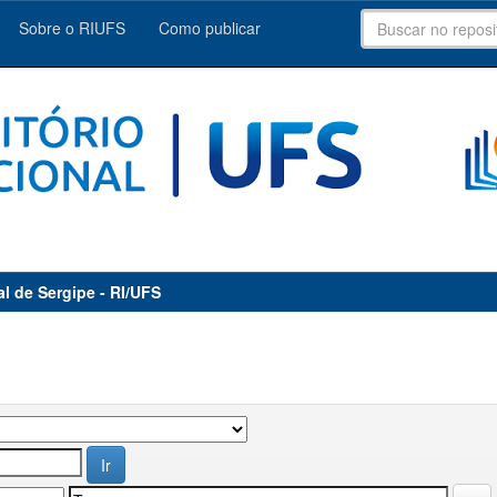
Sobre o RIUFS
Como publicar
al de Sergipe - RI/UFS