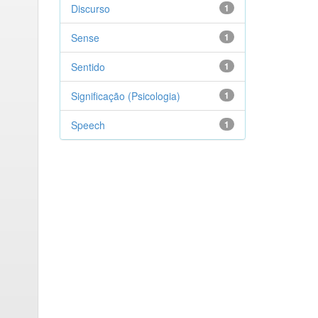
Discurso
1
Sense
1
Sentido
1
Significação (Psicologia)
1
Speech
1