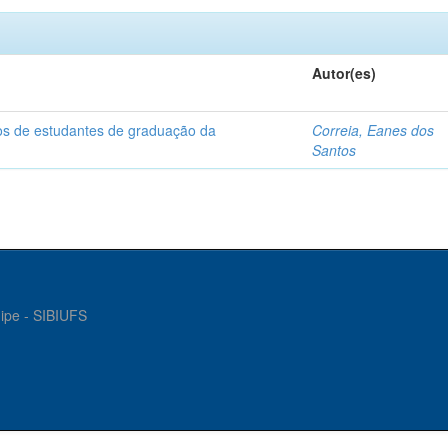
Autor(es)
dos de estudantes de graduação da
Correia, Eanes dos
Santos
gipe - SIBIUFS