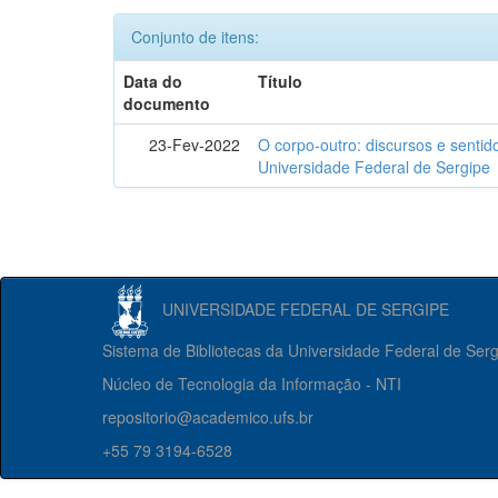
Conjunto de itens:
Data do
Título
documento
23-Fev-2022
O corpo-outro: discursos e senti
Universidade Federal de Sergipe
UNIVERSIDADE FEDERAL DE SERGIPE
Sistema de Bibliotecas da Universidade Federal de Ser
Núcleo de Tecnologia da Informação - NTI
repositorio@academico.ufs.br
+55 79 3194-6528