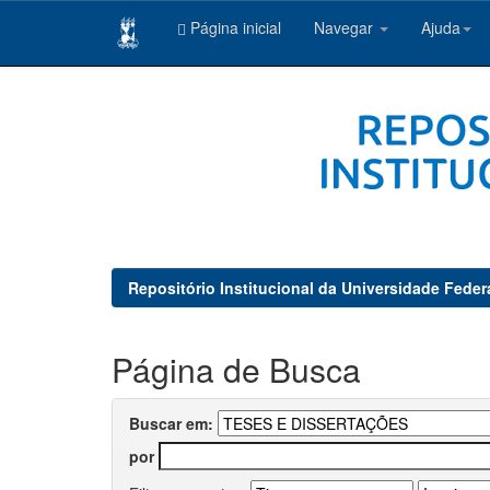
Página inicial
Navegar
Ajuda
Skip
navigation
Repositório Institucional da Universidade Feder
Página de Busca
Buscar em:
por