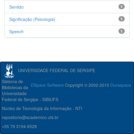
Sentido
1
Significação (Psicologia)
1
Speech
1
UNIVERSIDADE FEDERAL DE SERGIPE
Sistema de
DSpace Software
Copyright © 2002-2010
Duraspace
Bibliotecas da
Universidade
Federal de Sergipe - SIBIUFS
Núcleo de Tecnologia da Informação - NTI
repositorio@academico.ufs.br
+55 79 3194-6528