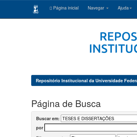
Página inicial
Navegar
Ajuda
Skip
navigation
Repositório Institucional da Universidade Feder
Página de Busca
Buscar em:
por