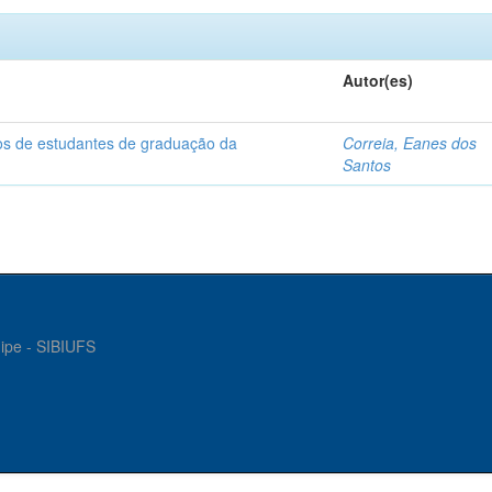
Autor(es)
dos de estudantes de graduação da
Correia, Eanes dos
Santos
gipe - SIBIUFS