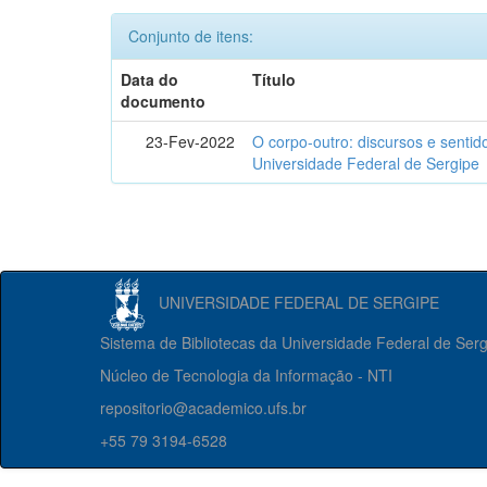
Conjunto de itens:
Data do
Título
documento
23-Fev-2022
O corpo-outro: discursos e senti
Universidade Federal de Sergipe
UNIVERSIDADE FEDERAL DE SERGIPE
Sistema de Bibliotecas da Universidade Federal de Ser
Núcleo de Tecnologia da Informação - NTI
repositorio@academico.ufs.br
+55 79 3194-6528