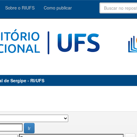
Sobre o RIUFS
Como publicar
al de Sergipe - RI/UFS