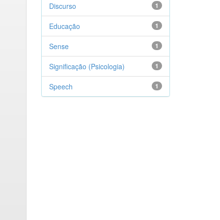
Discurso
1
Educação
1
Sense
1
Significação (Psicologia)
1
Speech
1