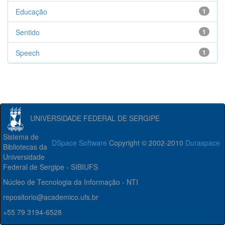
Educação
1
Sentido
1
Speech
1
UNIVERSIDADE FEDERAL DE SERGIPE
Sistema de
DSpace Software
Copyright © 2002-2010
Duraspace
Bibliotecas da
Universidade
Federal de Sergipe - SIBIUFS
Núcleo de Tecnologia da Informação - NTI
repositorio@academico.ufs.br
+55 79 3194-6528