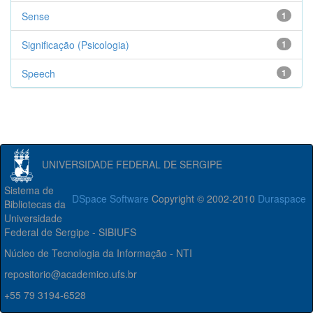
Sense
1
Significação (Psicologia)
1
Speech
1
UNIVERSIDADE FEDERAL DE SERGIPE
Sistema de
DSpace Software
Copyright © 2002-2010
Duraspace
Bibliotecas da
Universidade
Federal de Sergipe - SIBIUFS
Núcleo de Tecnologia da Informação - NTI
repositorio@academico.ufs.br
+55 79 3194-6528