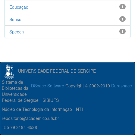
Educação
1
Sense
1
Speech
1
UNIVERSIDADE FEDERAL DE SERGIPE
Sistema de
DSpace Software
Copyright © 2002-2010
Duraspace
Bibliotecas da
Universidade
Federal de Sergipe - SIBIUFS
Núcleo de Tecnologia da Informação - NTI
repositorio@academico.ufs.br
+55 79 3194-6528