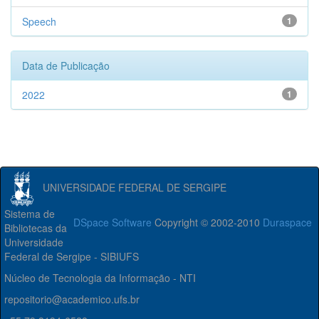
Speech
1
Data de Publicação
2022
1
UNIVERSIDADE FEDERAL DE SERGIPE
Sistema de
DSpace Software
Copyright © 2002-2010
Duraspace
Bibliotecas da
Universidade
Federal de Sergipe - SIBIUFS
Núcleo de Tecnologia da Informação - NTI
repositorio@academico.ufs.br