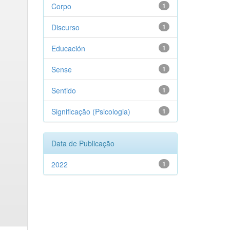
Corpo
1
Discurso
1
Educación
1
Sense
1
Sentido
1
Significação (Psicologia)
1
Data de Publicação
2022
1