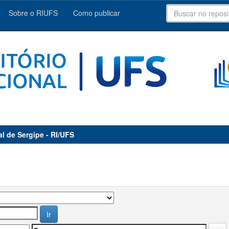
Sobre o RIUFS
Como publicar
al de Sergipe - RI/UFS