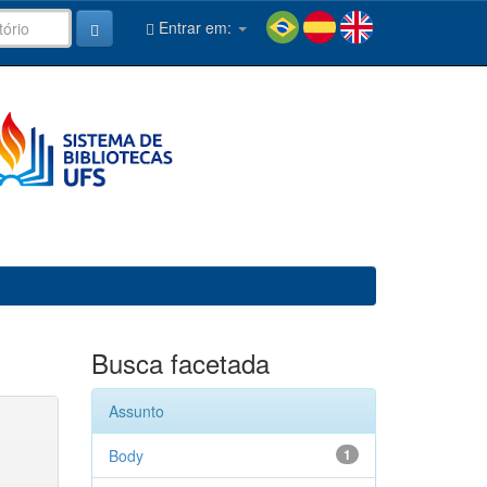
Entrar em:
Busca facetada
Assunto
Body
1