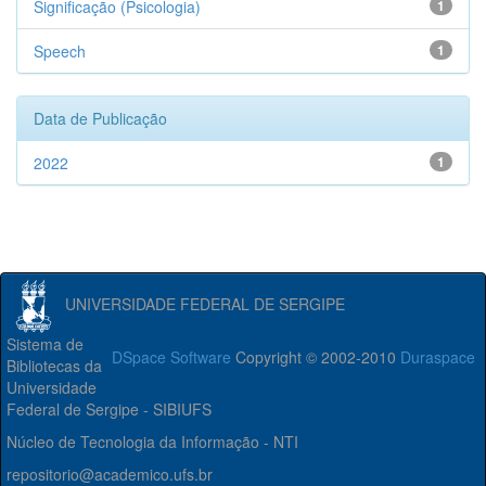
Significação (Psicologia)
1
Speech
1
Data de Publicação
2022
1
UNIVERSIDADE FEDERAL DE SERGIPE
Sistema de
DSpace Software
Copyright © 2002-2010
Duraspace
Bibliotecas da
Universidade
Federal de Sergipe - SIBIUFS
Núcleo de Tecnologia da Informação - NTI
repositorio@academico.ufs.br