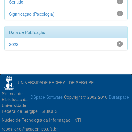
Sentido
1
Significação (Psicologia)
1
Data de Publicação
2022
1
UNIVERSIDADE FEDERAL DE SERGIPE
Sistema de
DSpace Software
Copyright © 2002-2010
Duraspace
Bibliotecas da
Universidade
Federal de Sergipe - SIBIUFS
Núcleo de Tecnologia da Informação - NTI
repositorio@academico.ufs.br