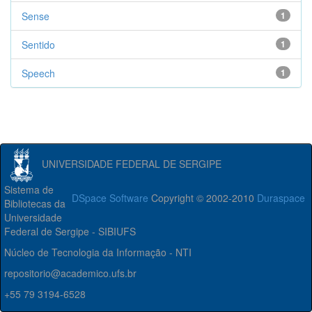
Sense
1
Sentido
1
Speech
1
UNIVERSIDADE FEDERAL DE SERGIPE
Sistema de
DSpace Software
Copyright © 2002-2010
Duraspace
Bibliotecas da
Universidade
Federal de Sergipe - SIBIUFS
Núcleo de Tecnologia da Informação - NTI
repositorio@academico.ufs.br
+55 79 3194-6528