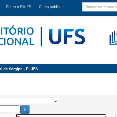
Sobre o RIUFS
Como publicar
al de Sergipe - RI/UFS