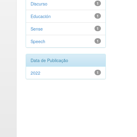
Discurso
1
Educación
1
Sense
1
Speech
1
Data de Publicação
2022
1