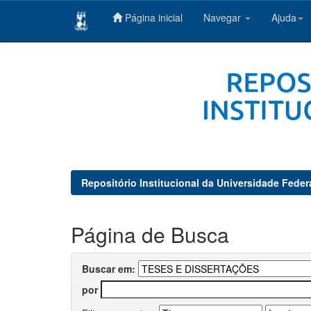
Página inicial
Navegar
Ajuda
Skip
navigation
Repositório Institucional da Universidade Feder
Página de Busca
Buscar em:
por