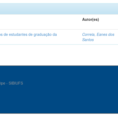
Autor(es)
dos de estudantes de graduação da
Correia, Eanes dos
Santos
gipe - SIBIUFS