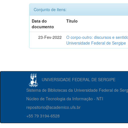
Conjunto de itens:
Data do
Título
documento
23-Fev-2022
O corpo-outro: discursos e senti
Universidade Federal de Sergipe
UNIVERSIDADE FEDERAL DE SERGIPE
Sistema de Bibliotecas da Universidade Federal de Ser
Núcleo de Tecnologia da Informação - NTI
repositorio@academico.ufs.br
+55 79 3194-6528