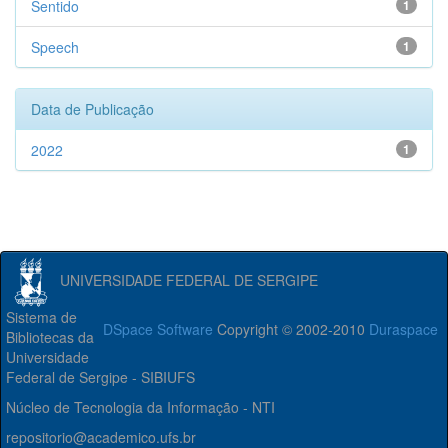
Sentido
1
Speech
1
Data de Publicação
2022
1
UNIVERSIDADE FEDERAL DE SERGIPE
Sistema de
DSpace Software
Copyright © 2002-2010
Duraspace
Bibliotecas da
Universidade
Federal de Sergipe - SIBIUFS
Núcleo de Tecnologia da Informação - NTI
repositorio@academico.ufs.br