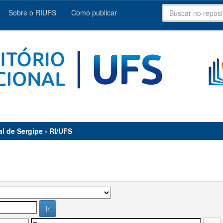
Sobre o RIUFS
Como publicar
al de Sergipe - RI/UFS