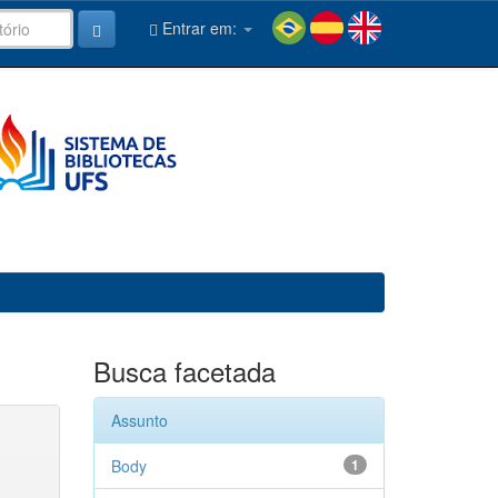
Entrar em:
Busca facetada
Assunto
Body
1