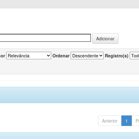
por
Ordenar
Registro(s)
Anterior
1
P