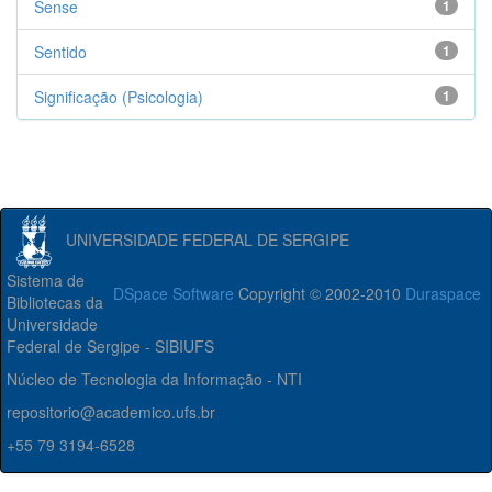
Sense
1
Sentido
1
Significação (Psicologia)
1
UNIVERSIDADE FEDERAL DE SERGIPE
Sistema de
DSpace Software
Copyright © 2002-2010
Duraspace
Bibliotecas da
Universidade
Federal de Sergipe - SIBIUFS
Núcleo de Tecnologia da Informação - NTI
repositorio@academico.ufs.br
+55 79 3194-6528