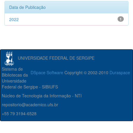
Data de Publicação
2022
1
UNIVERSIDADE FEDERAL DE SERGIPE
Sistema de
DSpace Software
Copyright © 2002-2010
Duraspace
Bibliotecas da
Universidade
Federal de Sergipe - SIBIUFS
Núcleo de Tecnologia da Informação - NTI
repositorio@academico.ufs.br
+55 79 3194-6528