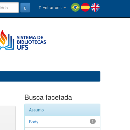
Entrar em:
Busca facetada
Assunto
Body
1