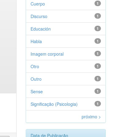
Cuerpo
1
Discurso
1
Educación
1
Habla
1
Imagem corporal
1
Otro
1
Outro
1
Sense
1
Significação (Psicologia)
1
próximo >
Data de Publicação