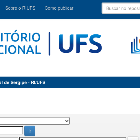
Sobre o RIUFS
Como publicar
al de Sergipe - RI/UFS