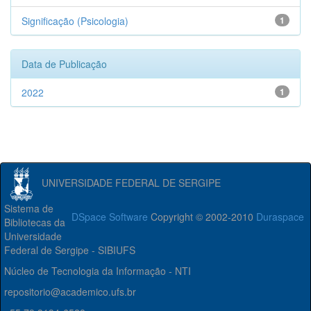
Significação (Psicologia)
1
Data de Publicação
2022
1
UNIVERSIDADE FEDERAL DE SERGIPE
Sistema de
DSpace Software
Copyright © 2002-2010
Duraspace
Bibliotecas da
Universidade
Federal de Sergipe - SIBIUFS
Núcleo de Tecnologia da Informação - NTI
repositorio@academico.ufs.br