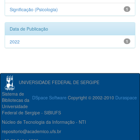
Significação (Psicologia)
1
Data de Publicação
2022
1
UNIVERSIDADE FEDERAL DE SERGIPE
Sistema de
DSpace Software
Copyright © 2002-2010
Duraspace
Bibliotecas da
Universidade
Federal de Sergipe - SIBIUFS
Núcleo de Tecnologia da Informação - NTI
repositorio@academico.ufs.br