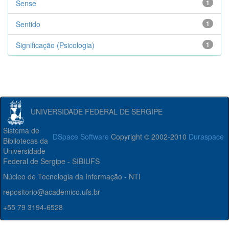
Sense
1
Sentido
1
Significação (Psicologia)
1
UNIVERSIDADE FEDERAL DE SERGIPE
Sistema de
DSpace Software
Copyright © 2002-2010
Duraspace
Bibliotecas da
Universidade
Federal de Sergipe - SIBIUFS
Núcleo de Tecnologia da Informação - NTI
repositorio@academico.ufs.br
+55 79 3194-6528