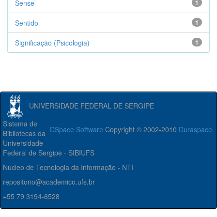
Sense
1
Sentido
1
Significação (Psicologia)
1
UNIVERSIDADE FEDERAL DE SERGIPE
Sistema de
DSpace Software
Copyright © 2002-2010
Duraspace
Bibliotecas da
Universidade
Federal de Sergipe - SIBIUFS
Núcleo de Tecnologia da Informação - NTI
repositorio@academico.ufs.br
+55 79 3194-6528