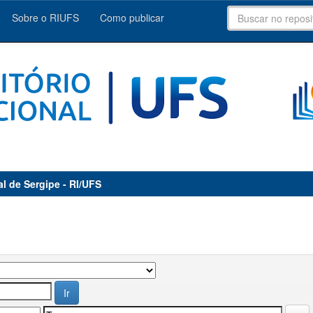
Sobre o RIUFS
Como publicar
al de Sergipe - RI/UFS