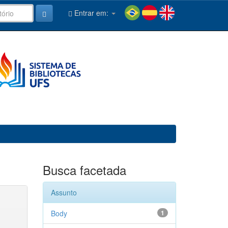
Entrar em:
Busca facetada
Assunto
Body
1