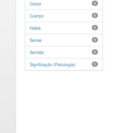
Corpo
1
Cuerpo
1
Habla
1
Sense
1
Sentido
1
Significação (Psicologia)
1