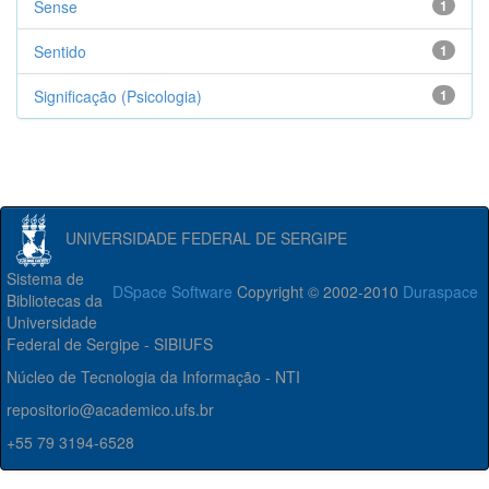
Sense
1
Sentido
1
Significação (Psicologia)
1
UNIVERSIDADE FEDERAL DE SERGIPE
Sistema de
DSpace Software
Copyright © 2002-2010
Duraspace
Bibliotecas da
Universidade
Federal de Sergipe - SIBIUFS
Núcleo de Tecnologia da Informação - NTI
repositorio@academico.ufs.br
+55 79 3194-6528