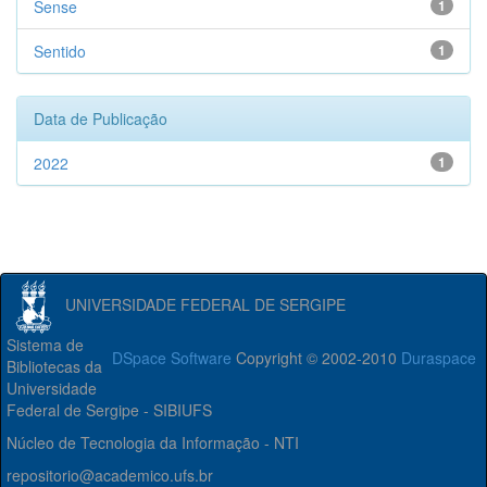
Sense
1
Sentido
1
Data de Publicação
2022
1
UNIVERSIDADE FEDERAL DE SERGIPE
Sistema de
DSpace Software
Copyright © 2002-2010
Duraspace
Bibliotecas da
Universidade
Federal de Sergipe - SIBIUFS
Núcleo de Tecnologia da Informação - NTI
repositorio@academico.ufs.br