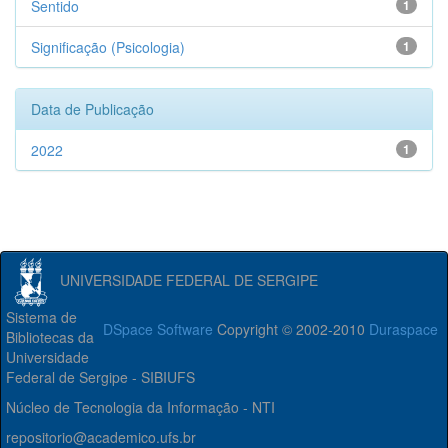
Sentido
1
Significação (Psicologia)
1
Data de Publicação
2022
1
UNIVERSIDADE FEDERAL DE SERGIPE
Sistema de
DSpace Software
Copyright © 2002-2010
Duraspace
Bibliotecas da
Universidade
Federal de Sergipe - SIBIUFS
Núcleo de Tecnologia da Informação - NTI
repositorio@academico.ufs.br