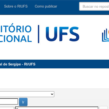
Sobre o RIUFS
Como publicar
al de Sergipe - RI/UFS