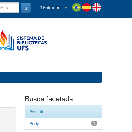
Entrar em:
Busca facetada
Assunto
Body
1