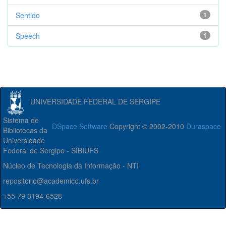
Sentido
1
Speech
1
UNIVERSIDADE FEDERAL DE SERGIPE
Sistema de
DSpace Software
Copyright © 2002-2010
Duraspace
Bibliotecas da
Universidade
Federal de Sergipe - SIBIUFS
Núcleo de Tecnologia da Informação - NTI
repositorio@academico.ufs.br
+55 79 3194-6528